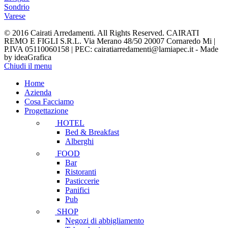
Sondrio
Varese
© 2016 Cairati Arredamenti. All Rights Reserved. CAIRATI
REMO E FIGLI S.R.L. Via Merano 48/50 20007 Cornaredo Mi |
P.IVA 05110060158 | PEC: cairatiarredamenti@lamiapec.it - Made
by ideaGrafica
Chiudi il menu
Home
Azienda
Cosa Facciamo
Progettazione
HOTEL
Bed & Breakfast
Alberghi
FOOD
Bar
Ristoranti
Pasticcerie
Panifici
Pub
SHOP
Negozi di abbigliamento