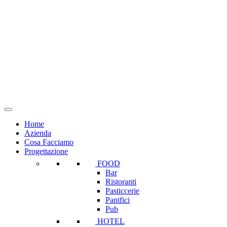
Salta
al
contenuto
Home
Azienda
Cosa Facciamo
Progettazione
FOOD
Bar
Ristoranti
Pasticcerie
Panifici
Pub
HOTEL