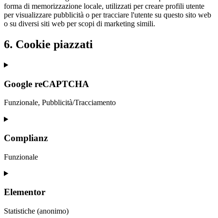
forma di memorizzazione locale, utilizzati per creare profili utente
per visualizzare pubblicità o per tracciare l'utente su questo sito web
o su diversi siti web per scopi di marketing simili.
6. Cookie piazzati
Google reCAPTCHA
Funzionale, Pubblicità/Tracciamento
Consent
to
service
Complianz
google-
recaptcha
Funzionale
Consent
to
service
Elementor
complianz
Statistiche (anonimo)