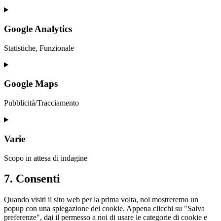
Consent
to
service
Google Analytics
elementor
Statistiche, Funzionale
Consent
to
service
Google Maps
google-
analytics
Pubblicità/Tracciamento
Consent
to
service
Varie
google-
maps
Scopo in attesa di indagine
Consent
7. Consenti
to
service
Quando visiti il sito web per la prima volta, noi mostreremo un
varie
popup con una spiegazione dei cookie. Appena clicchi su "Salva
preferenze", dai il permesso a noi di usare le categorie di cookie e