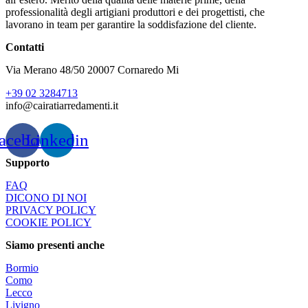
professionalità degli artigiani produttori e dei progettisti, che
lavorano in team per garantire la soddisfazione del cliente.
Contatti
Via Merano 48/50 20007 Cornaredo Mi
+39 02 3284713
info@cairatiarredamenti.it
acebook
Linkedin
Supporto
FAQ
DICONO DI NOI
PRIVACY POLICY
COOKIE POLICY
Siamo presenti anche
Bormio
Como
Lecco
Livigno