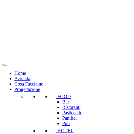
Salta
al
contenuto
Home
Azienda
Cosa Facciamo
Progettazione
FOOD
Bar
Ristoranti
Pasticcerie
Panifici
Pub
HOTEL