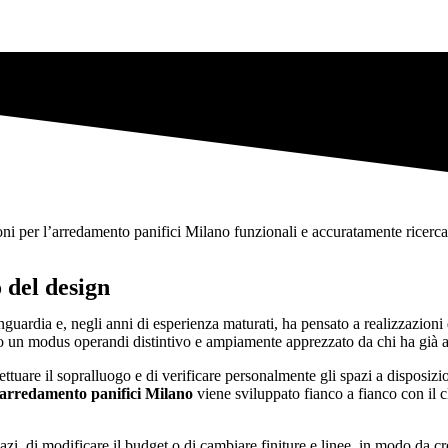
oni per l’arredamento panifici Milano funzionali e accuratamente ricercate,
 del design
guardia e, negli anni di esperienza maturati, ha pensato a realizzazion
to un modus operandi distintivo e ampiamente apprezzato da chi ha già av
ettuare il sopralluogo e di verificare personalmente gli spazi a disposiz
arredamento panifici Milano
viene sviluppato fianco a fianco con il 
pazi, di modificare il budget o di cambiare finiture e linee, in modo da