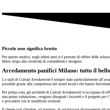
Piccolo non significa brutto
Per questo motivo, negli ultimi anni si è pensato di offrire delle soluzi
libero sfogo alla creatività di committenti e designer.
Arredamento panifici Milano: tutto il bello
Lo staff di
Cairati Arredamenti
è sempre stato particolarmente all’avan
possibile grazie alla competenza dei nostri tecnici che hanno brevetta
Per prima cosa, gli architetti di
Cairati Arredamenti
si occupano di eff
una prima valutazione, vengono disegnati i bozzetti e il progetto per l’
e procedere con le modifiche richieste.
Il cliente può chiedere, ad esempio, di organizzare diversamente gli s