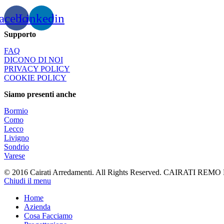
acebook
Linkedin
Supporto
FAQ
DICONO DI NOI
PRIVACY POLICY
COOKIE POLICY
Siamo presenti anche
Bormio
Como
Lecco
Livigno
Sondrio
Varese
© 2016 Cairati Arredamenti. All Rights Reserved. CAIRATI REMO E
Chiudi il menu
Home
Azienda
Cosa Facciamo