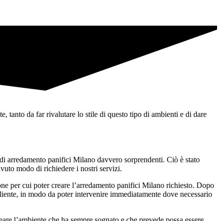
 tanto da far rivalutare lo stile di questo tipo di ambienti e di dare
i di arredamento panifici Milano davvero sorprendenti. Ciò è stato
uto modo di richiedere i nostri servizi.
ione per cui poter creare l’arredamento panifici Milano richiesto. Dopo
cliente, in modo da poter intervenire immediatamente dove necessario
 creare l’ambiente che ha sempre sognato e che prevede possa essere